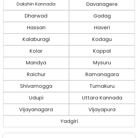
Davanagere
Dakshin Kannada
Dharwad
Gadag
Hassan
Haveri
Kalaburagi
Kodagu
Kolar
Koppal
Mandya
Mysuru
Raichur
Ramanagara
Shivamogga
Tumakuru
Udupi
Uttara Kannada
Vijayanagara
Vijayapura
Yadgiri