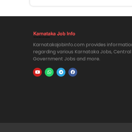
Karnatakajobinfo.com provides informatio
regarding various Karnataka Jobs, Central
Government Jobs and more.