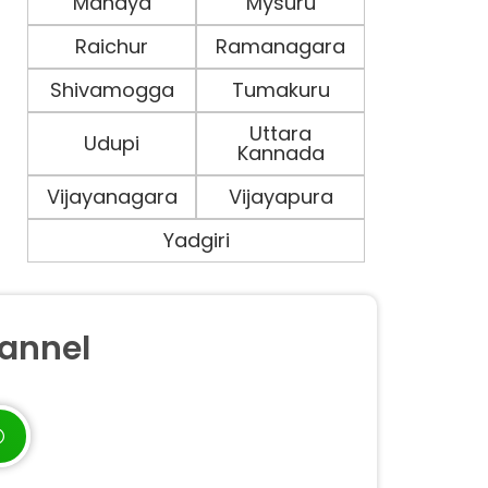
Mandya
Mysuru
Raichur
Ramanagara
Shivamogga
Tumakuru
Uttara
Udupi
Kannada
Vijayanagara
Vijayapura
Yadgiri
annel