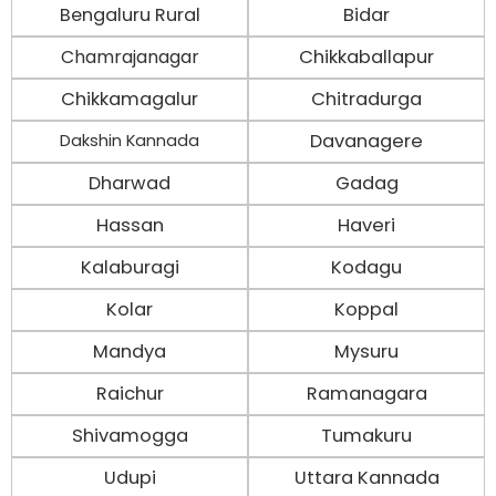
Bengaluru Rural
Bidar
Chamrajanagar
Chikkaballapur
Chikkamagalur
Chitradurga
Davanagere
Dakshin Kannada
Dharwad
Gadag
Hassan
Haveri
Kalaburagi
Kodagu
Kolar
Koppal
Mandya
Mysuru
Raichur
Ramanagara
Shivamogga
Tumakuru
Udupi
Uttara Kannada