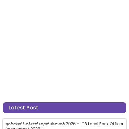
Latest Post
ಇಂಡಿಯನ್ ಓವರ್ಸೀಸ್ ಬ್ಯಾಂಕ್ ನೇಮಕಾತಿ 2026 – IOB Local Bank Officer