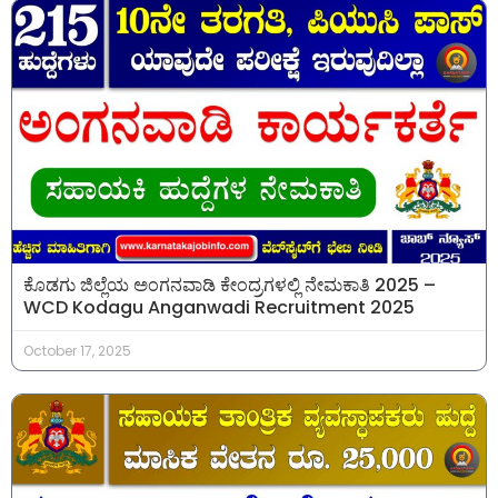
ಕೊಡಗು ಜಿಲ್ಲೆಯ ಅಂಗನವಾಡಿ ಕೇಂದ್ರಗಳಲ್ಲಿ ನೇಮಕಾತಿ 2025 –
WCD Kodagu Anganwadi Recruitment 2025
October 17, 2025