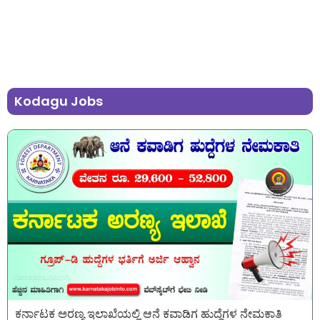
Kodagu Jobs
ಕರ್ನಾಟಕ ಅರಣ್ಯ ಇಲಾಖೆಯಲ್ಲಿ ಆನೆ ಕವಾಡಿಗ ಹುದ್ದೆಗಳ ನೇಮಕಾತಿ