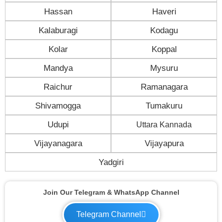
Hassan
Haveri
Kalaburagi
Kodagu
Kolar
Koppal
Mandya
Mysuru
Raichur
Ramanagara
Shivamogga
Tumakuru
Udupi
Uttara Kannada
Vijayanagara
Vijayapura
Yadgiri
Join Our Telegram & WhatsApp Channel
Telegram Channel