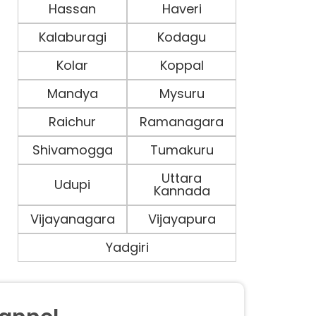
Hassan
Haveri
Kalaburagi
Kodagu
Kolar
Koppal
Mandya
Mysuru
Raichur
Ramanagara
Shivamogga
Tumakuru
Uttara
Udupi
Kannada
Vijayanagara
Vijayapura
Yadgiri