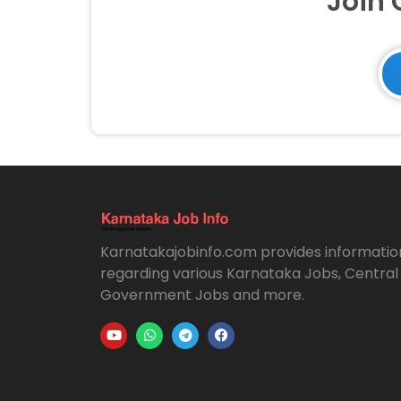
Join
Karnatakajobinfo.com provides informatio
regarding various Karnataka Jobs, Central
Government Jobs and more.