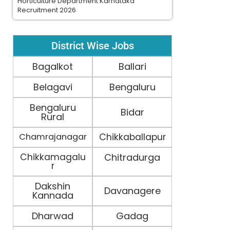
Horticulture Department Karnataka
Recruitment 2026
District Wise Jobs
Bagalkot
Ballari
Belagavi
Bengaluru
Bengaluru
Bidar
Rural
Chamrajanagar
Chikkaballapur
Chikkamagalu
Chitradurga
r
Dakshin
Davanagere
Kannada
Dharwad
Gadag