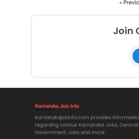
« Previ
Join
Karnatakajobinfo.com provides informatio
regarding various Karnataka Jobs, Central
Government Jobs and more.