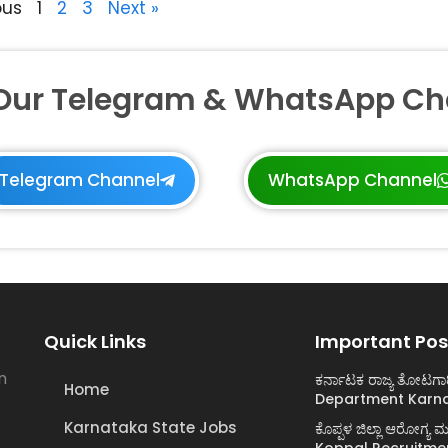
ous
1
2
3
Next »
 Our Telegram & WhatsApp Ch
Telegram Channel
WhatsApp Channel
Quick Links
Important Pos
n
ಕರ್ನಾಟಕ ರಾಜ್ಯ ತೋಟಗಾ
Home
Department Karna
Karnataka State Jobs
ಕೊಪ್ಪಳ ಜಿಲ್ಲಾ ಆರೋಗ್
Koppal Recruitme