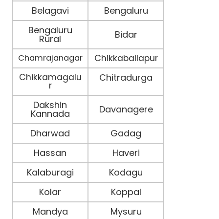
Belagavi
Bengaluru
Bengaluru
Bidar
Rural
Chamrajanagar
Chikkaballapur
Chikkamagalu
Chitradurga
r
Dakshin
Davanagere
Kannada
Dharwad
Gadag
Hassan
Haveri
Kalaburagi
Kodagu
Kolar
Koppal
Mandya
Mysuru