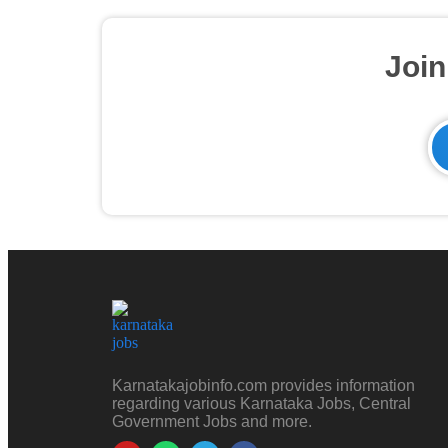
Joi
Karnatakajobinfo.com provides information
regarding various Karnataka Jobs, Central
Government Jobs and more.