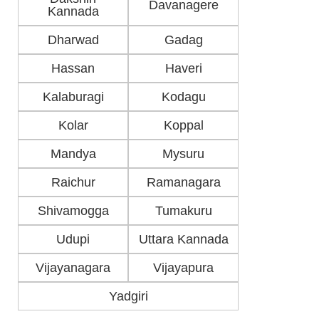
Davanagere
Kannada
Dharwad
Gadag
Hassan
Haveri
Kalaburagi
Kodagu
Kolar
Koppal
Mandya
Mysuru
Raichur
Ramanagara
Shivamogga
Tumakuru
Udupi
Uttara Kannada
Vijayanagara
Vijayapura
Yadgiri