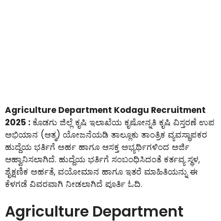
Agriculture Department Kodagu Recruitment
2025 :
ಕೊಡಗು ಜಿಲ್ಲೆ ಕೃಷಿ ಇಲಾಖೆಯ ಕೃಷೋನ್ನತಿ ಕೃಷಿ ವಿಸ್ತರಣೆ ಉಪ
ಅಭಿಯಾನ (ಆತ್ಮ) ಯೋಜನೆಯಡಿ ತಾಲ್ಲೂಕು ತಾಂತ್ರಿಕ ವ್ಯವಸ್ಥಾಪಕರ
ಹುದ್ದೆಯ ಭರ್ತಿಗೆ ಅರ್ಹ ಹಾಗೂ ಆಸಕ್ತ ಅಭ್ಯರ್ಥಿಗಳಿಂದ ಅರ್ಜಿ
ಆಹ್ವಾನಿಸಲಾಗಿದೆ. ಹುದ್ದೆಯ ಭರ್ತಿಗೆ ಸಂಬಂಧಿಸಿದಂತೆ ಕರ್ತವ್ಯ ಸ್ಥಳ,
ಶೈಕ್ಷಣಿಕ ಅರ್ಹತೆ, ವಯೋಮಾನ ಹಾಗೂ ಇತರೆ ಮಾಹಿತಿಯನ್ನು ಈ
ಕೆಳಗಡೆ ವಿವರವಾಗಿ ನೀಡಲಾಗಿದೆ ಪೂರ್ತಿ ಓದಿ.
Agriculture Department