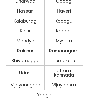
Dharwad
Gadag
Hassan
Haveri
Kalaburagi
Kodagu
Kolar
Koppal
Mandya
Mysuru
Raichur
Ramanagara
Shivamogga
Tumakuru
Uttara
Udupi
Kannada
Vijayanagara
Vijayapura
Yadgiri