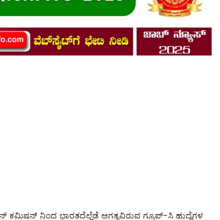
ಕ್ಷನ್ ಕಮಿಷನ್ ನಿಂದ ಭಾರತದೆಲ್ಲೆಡೆ ಅಗತ್ಯವಿರುವ ಗ್ರೂಪ್-ಸಿ ಹುದ್ದೆಗಳ