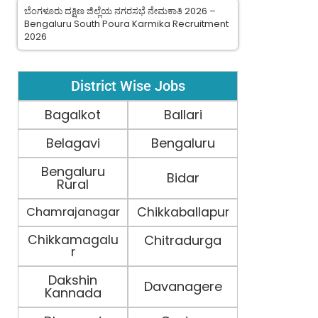
ಬೆಂಗಳೂರು ದಕ್ಷಿಣ ಜಿಲ್ಲೆಯ ನಗರಸಭೆ ನೇಮಕಾತಿ 2026 –
Bengaluru South Poura Karmika Recruitment
2026
District Wise Jobs
Bagalkot
Ballari
Belagavi
Bengaluru
Bengaluru
Bidar
Rural
Chamrajanagar
Chikkaballapur
Chikkamagalu
Chitradurga
r
Dakshin
Davanagere
Kannada