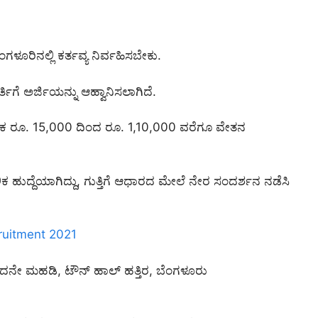
ಗಳೂರಿನಲ್ಲಿ ಕರ್ತವ್ಯ ನಿರ್ವಹಿಸಬೇಕು.
್ತಿಗೆ ಅರ್ಜಿಯನ್ನು ಆಹ್ವಾನಿಸಲಾಗಿದೆ.
ಮಾಸಿಕ ರೂ. 15,000 ದಿಂದ ರೂ. 1,10,000 ವರೆಗೂ ವೇತನ
ಕ ಹುದ್ದೆಯಾಗಿದ್ದು, ಗುತ್ತಿಗೆ ಆಧಾರದ ಮೇಲೆ ನೇರ ಸಂದರ್ಶನ ನಡೆಸಿ
cruitment 2021
ಒಂದನೇ ಮಹಡಿ, ಟೌನ್ ಹಾಲ್ ಹತ್ತಿರ, ಬೆಂಗಳೂರು