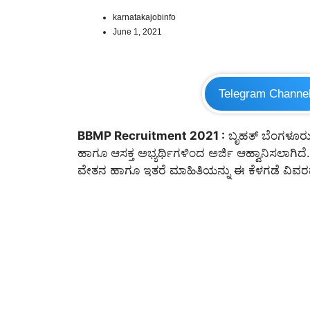
karnatakajobinfo
June 1, 2021
Telegram Channe
BBMP Recruitment 2021 :
ಬೃಹತ್ ಬೆಂಗಳೂರು 
ಹಾಗೂ ಆಸಕ್ತ ಅಭ್ಯರ್ಥಿಗಳಿಂದ ಅರ್ಜಿ ಆಹ್ವಾನಿಸಲಾಗಿದೆ. ಹ
ವೇತನ ಹಾಗೂ ಇತರೆ ಮಾಹಿತಿಯನ್ನು ಈ ಕೆಳಗಡೆ ವಿವರವಾ