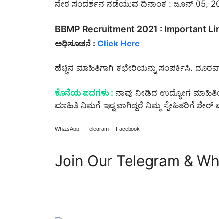
ನೇರ ಸಂದರ್ಶನ ನಡೆಯುವ ದಿನಾಂಕ : ಜೂನ್ 05, 2021
BBMP Recruitment 2021 : Important Li
ಅಧಿಸೂಚನೆ :
Click Here
ಹೆಚ್ಚಿನ ಮಾಹಿತಿಗಾಗಿ ಕಛೇರಿಯನ್ನು ಸಂಪರ್ಕಿಸಿ. ದೂರ
ಕೊನೆಯ ಪದಗಳು :
ನಾವು ನೀಡಿದ ಉದ್ಯೋಗ ಮಾಹಿತಿಯನ
ಮಾಹಿತಿ ನಿಮಗೆ ಇಷ್ಟವಾಗಿದ್ದರೆ ನಿಮ್ಮ ಸ್ನೇಹಿತರಿಗೆ ಶ
WhatsApp
Telegram
Facebook
Join Our Telegram & W