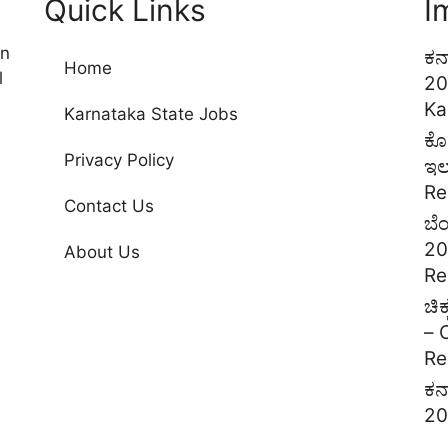
Quick Links
I
on
ಕರ
Home
l
20
Ka
Karnataka State Jobs
ಕೊ
Privacy Policy
ಇಲ
Re
Contact Us
ಬೆ
20
About Us
Re
ಚಿ
– 
Re
ಕರ
20