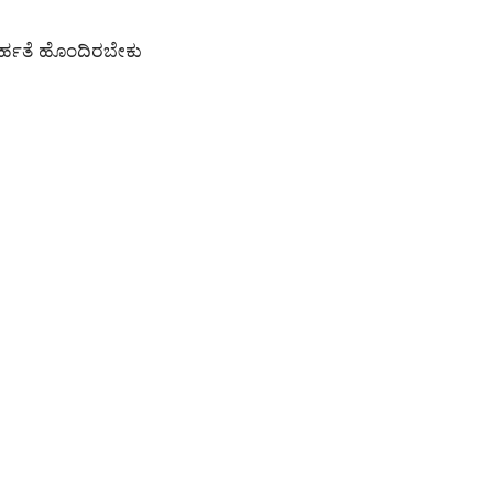
 ಅರ್ಹತೆ ಹೊಂದಿರಬೇಕು