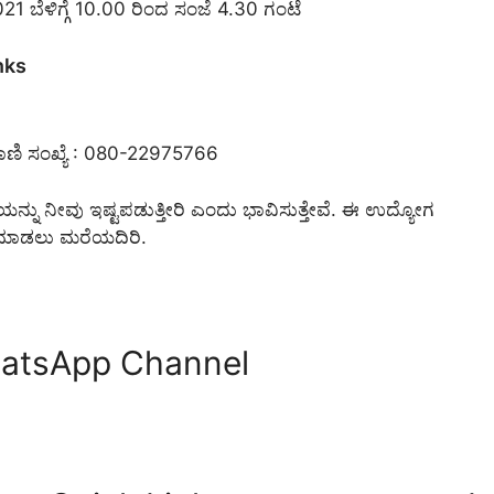
 ಬೆಳಿಗ್ಗೆ 10.00 ರಿಂದ ಸಂಜೆ 4.30 ಗಂಟೆ
nks
ವಾಣಿ ಸಂಖ್ಯೆ : 080-22975766
್ನು ನೀವು ಇಷ್ಟಪಡುತ್ತೀರಿ ಎಂದು ಭಾವಿಸುತ್ತೇವೆ. ಈ ಉದ್ಯೋಗ
ೇರ್ ಮಾಡಲು ಮರೆಯದಿರಿ.
hatsApp Channel
Telegram Channel
WhatsApp Channel