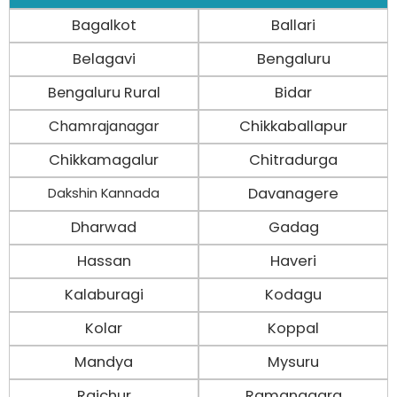
Bagalkot
Ballari
Belagavi
Bengaluru
Bengaluru Rural
Bidar
Chamrajanagar
Chikkaballapur
Chikkamagalur
Chitradurga
Davanagere
Dakshin Kannada
Dharwad
Gadag
Hassan
Haveri
Kalaburagi
Kodagu
Kolar
Koppal
Mandya
Mysuru
Raichur
Ramanagara