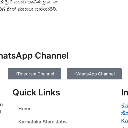
್ತೀರಿ ಎಂದು ಭಾವಿಸುತ್ತೇವೆ. ಈ
ಿತರಿಗೆ ಶೇರ್ ಮಾಡಲು ಮರೆಯದಿರಿ.
WhatsApp Channel
Telegram Channel
WhatsApp Channel
Quick Links
I
on
ಕರ
Home
l
ಸೊ
Ka
Karnataka State Jobs