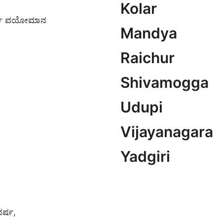
Kolar
7 ವರ್ಷ ವಯೋಮಾನ
Mandya
Raichur
Shivamogga
Udupi
Vijayanagara
Yadgiri
ವರ್ಷ,