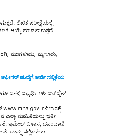
ತ್ತದೆ. ಲಿಖಿತ ಪರೀಕ್ಷೆಯಲ್ಲಿ
ಗಳಿಗೆ ಆಯ್ಕೆ ಮಾಡಲಾಗುತ್ತದೆ.
ಕಲಬುರಗಿ, ಮಂಗಳೂರು, ಮೈಸೂರು,
ಆಫೀಸರ್ ಹುದ್ದೆಗೆ ಅರ್ಜಿ ಸಲ್ಲಿಕೆಯ
ೂ ಆಸಕ್ತ ಅಭ್ಯರ್ಥಿಗಳು ಆನ್‌ಲೈನ್‌
ಟ್ www.mha.gov.inವಿಳಾಸಕ್ಕೆ
ರುವ ಎಲ್ಲಾ ಮಾಹಿತಿಯನ್ನು ಭರ್ತಿ
ರ್ಹತೆ, ಇಮೇಲ್ ವಿಳಾಸ, ದೂರವಾಣಿ
ಅರ್ಜಿಯನ್ನು ಸಲ್ಲಿಸಬೇಕು.