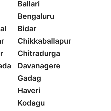
Ballari
Bengaluru
al
Bidar
r
Chikkaballapur
r
Chitradurga
ada
Davanagere
Gadag
Haveri
Kodagu