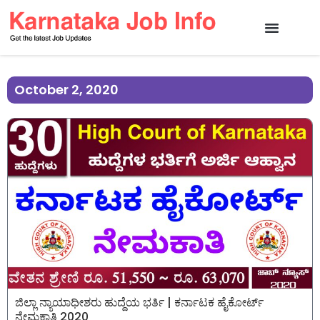
October 2, 2020
ಜಿಲ್ಲಾ ನ್ಯಾಯಾಧೀಶರು ಹುದ್ದೆಯ ಭರ್ತಿ | ಕರ್ನಾಟಕ ಹೈಕೋರ್ಟ್
ನೇಮಕಾತಿ 2020