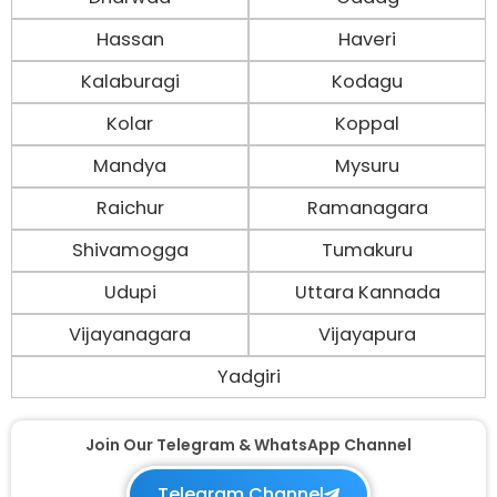
Hassan
Haveri
Kalaburagi
Kodagu
Kolar
Koppal
Mandya
Mysuru
Raichur
Ramanagara
Shivamogga
Tumakuru
Udupi
Uttara Kannada
Vijayanagara
Vijayapura
Yadgiri
Join Our Telegram & WhatsApp Channel
Telegram Channel