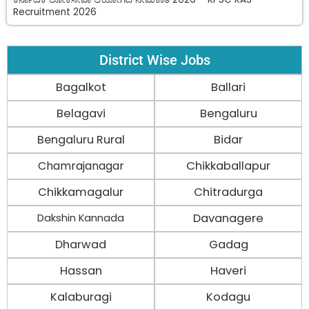
Recruitment 2026
District Wise Jobs
Bagalkot
Ballari
Belagavi
Bengaluru
Bengaluru Rural
Bidar
Chamrajanagar
Chikkaballapur
Chikkamagalur
Chitradurga
Davanagere
Dakshin Kannada
Dharwad
Gadag
Hassan
Haveri
Kalaburagi
Kodagu