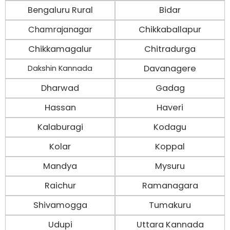
Bengaluru Rural
Bidar
Chamrajanagar
Chikkaballapur
Chikkamagalur
Chitradurga
Davanagere
Dakshin Kannada
Dharwad
Gadag
Hassan
Haveri
Kalaburagi
Kodagu
Kolar
Koppal
Mandya
Mysuru
Raichur
Ramanagara
Shivamogga
Tumakuru
Udupi
Uttara Kannada