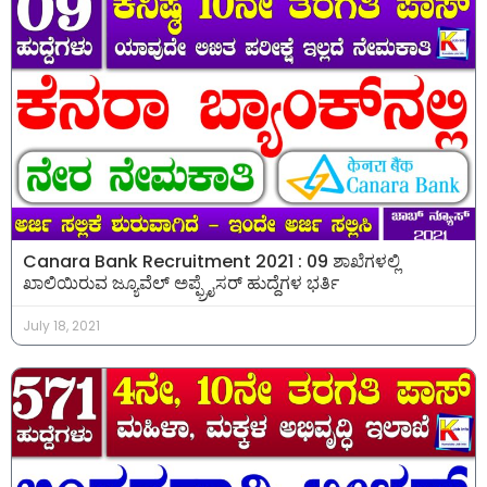
Canara Bank Recruitment 2021 : 09 ಶಾಖೆಗಳಲ್ಲಿ
ಖಾಲಿಯಿರುವ ಜ್ಯೂವೆಲ್ ಅಪ್ಫ್ರೈಸರ್ ಹುದ್ದೆಗಳ ಭರ್ತಿ
July 18, 2021