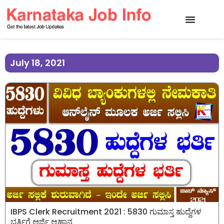
July 18, 2021
IBPS Clerk Recruitment 2021 : 5830 ಗುಮಾಸ್ತ ಹುದ್ದೆಗಳ
ಭರ್ತಿಗೆ ಅರ್ಜಿ ಆಹ್ವಾನ