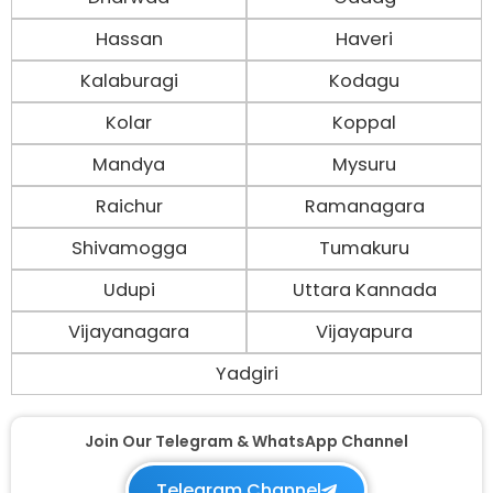
Hassan
Haveri
Kalaburagi
Kodagu
Kolar
Koppal
Mandya
Mysuru
Raichur
Ramanagara
Shivamogga
Tumakuru
Udupi
Uttara Kannada
Vijayanagara
Vijayapura
Yadgiri
Join Our Telegram & WhatsApp Channel
Telegram Channel