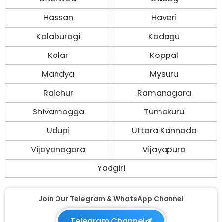
Hassan
Haveri
Kalaburagi
Kodagu
Kolar
Koppal
Mandya
Mysuru
Raichur
Ramanagara
Shivamogga
Tumakuru
Udupi
Uttara Kannada
Vijayanagara
Vijayapura
Yadgiri
Join Our Telegram & WhatsApp Channel
Telegram Channel