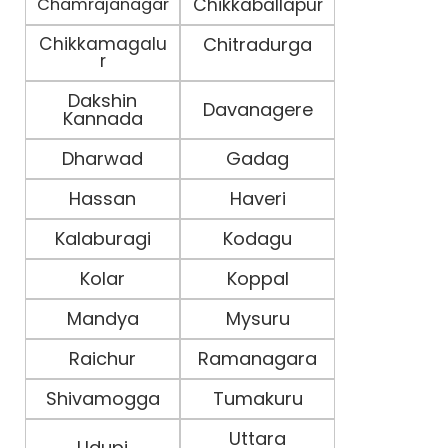
Chamrajanagar
Chikkaballapur
Chikkamagalu
Chitradurga
r
Dakshin
Davanagere
Kannada
Dharwad
Gadag
Hassan
Haveri
Kalaburagi
Kodagu
Kolar
Koppal
Mandya
Mysuru
Raichur
Ramanagara
Shivamogga
Tumakuru
Uttara
Udupi