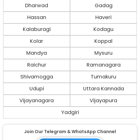
Dharwad
Gadag
Hassan
Haveri
Kalaburagi
Kodagu
Kolar
Koppal
Mandya
Mysuru
Raichur
Ramanagara
Shivamogga
Tumakuru
Udupi
Uttara Kannada
Vijayanagara
Vijayapura
Yadgiri
Join Our Telegram & WhatsApp Channel