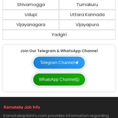
Shivamogga
Tumakuru
Udupi
Uttara Kannada
Vijayanagara
Vijayapura
Yadgiri
Join Our Telegram & WhatsApp Channel
Telegram Channel
WhatsApp Channel
Karnatakajobinfo.com provides information regarding