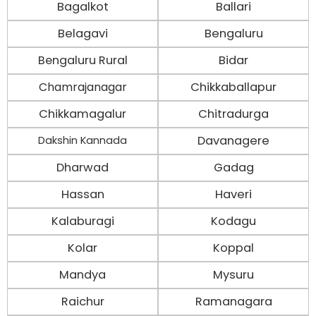
Bagalkot
Ballari
Belagavi
Bengaluru
Bengaluru Rural
Bidar
Chamrajanagar
Chikkaballapur
Chikkamagalur
Chitradurga
Davanagere
Dakshin Kannada
Dharwad
Gadag
Hassan
Haveri
Kalaburagi
Kodagu
Kolar
Koppal
Mandya
Mysuru
Raichur
Ramanagara