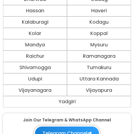
Hassan
Haveri
Kalaburagi
Kodagu
Kolar
Koppal
Mandya
Mysuru
Raichur
Ramanagara
Shivamogga
Tumakuru
Udupi
Uttara Kannada
Vijayanagara
Vijayapura
Yadgiri
Join Our Telegram & WhatsApp Channel
Telegram Channel