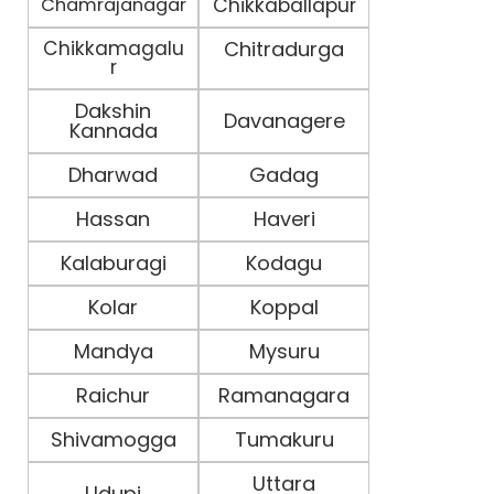
Chamrajanagar
Chikkaballapur
Chikkamagalu
Chitradurga
r
Dakshin
Davanagere
Kannada
Dharwad
Gadag
Hassan
Haveri
Kalaburagi
Kodagu
Kolar
Koppal
Mandya
Mysuru
Raichur
Ramanagara
Shivamogga
Tumakuru
Uttara
Udupi