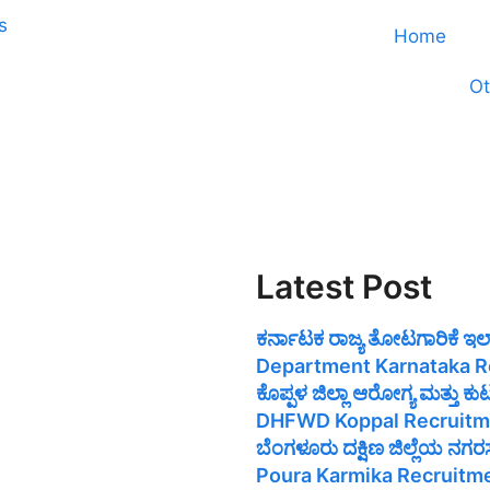
Home
Ot
Latest Post
ಕರ್ನಾಟಕ ರಾಜ್ಯ ತೋಟಗಾರಿಕೆ ಇ
Department Karnataka R
ಕೊಪ್ಪಳ ಜಿಲ್ಲಾ ಆರೋಗ್ಯ ಮತ್ತು
DHFWD Koppal Recruitm
ಬೆಂಗಳೂರು ದಕ್ಷಿಣ ಜಿಲ್ಲೆಯ ನ
Poura Karmika Recruitm