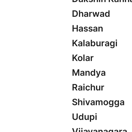
Dharwad
Hassan
Kalaburagi
Kolar
Mandya
Raichur
Shivamogga
Udupi
Vijayanagara