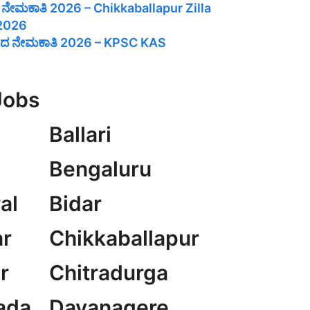
ತ್ ನೇಮಕಾತಿ 2026 – Chikkaballapur Zilla
 2026
 ನೇಮಕಾತಿ 2026 – KPSC KAS
Jobs
Ballari
Bengaluru
al
Bidar
r
Chikkaballapur
r
Chitradurga
ada
Davanagere