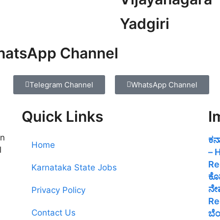
Yadgiri
WhatsApp Channel
Telegram Channel
WhatsApp Channel
Quick Links
I
on
ಕರ
Home
l
– 
Re
Karnataka State Jobs
ಕೊಪ
ನೇ
Privacy Policy
Re
Contact Us
ಬೆ