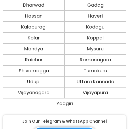
Dharwad
Gadag
Hassan
Haveri
Kalaburagi
Kodagu
Kolar
Koppal
Mandya
Mysuru
Raichur
Ramanagara
Shivamogga
Tumakuru
Udupi
Uttara Kannada
Vijayanagara
Vijayapura
Yadgiri
Join Our Telegram & WhatsApp Channel