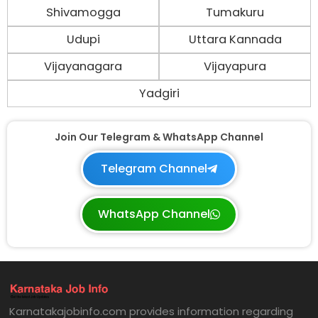
Shivamogga
Tumakuru
Udupi
Uttara Kannada
Vijayanagara
Vijayapura
Yadgiri
Join Our Telegram & WhatsApp Channel
Telegram Channel
WhatsApp Channel
Karnatakajobinfo.com provides information regarding