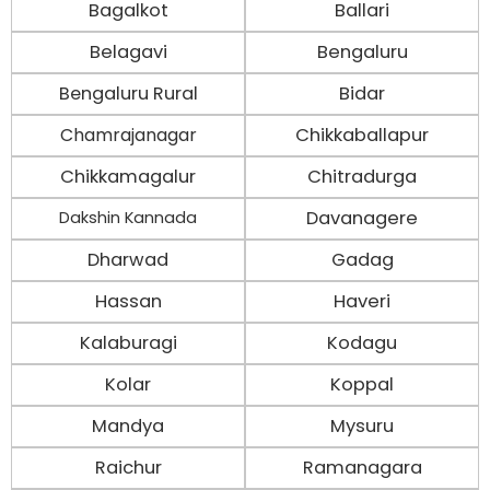
Bagalkot
Ballari
Belagavi
Bengaluru
Bengaluru Rural
Bidar
Chamrajanagar
Chikkaballapur
Chikkamagalur
Chitradurga
Davanagere
Dakshin Kannada
Dharwad
Gadag
Hassan
Haveri
Kalaburagi
Kodagu
Kolar
Koppal
Mandya
Mysuru
Raichur
Ramanagara