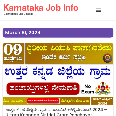
March 10, 2024
ಉತ್ತರ ಕನ್ನಡ ಜಿಲ್ಲೆಯ ಗ್ರಾಮ ಪಂಚಾಯಿತಿಗಳಲ್ಲಿ ನೇಮಕಾತಿ 2024 –
Uttara Kannada District Gram Panchayat