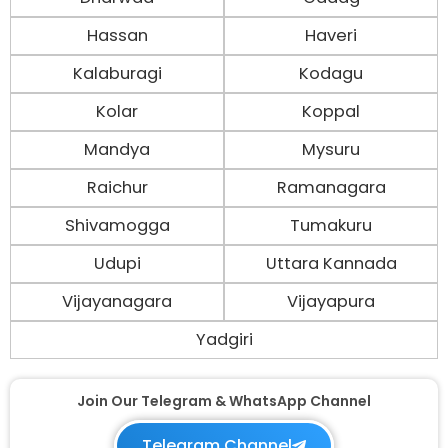
Hassan
Haveri
Kalaburagi
Kodagu
Kolar
Koppal
Mandya
Mysuru
Raichur
Ramanagara
Shivamogga
Tumakuru
Udupi
Uttara Kannada
Vijayanagara
Vijayapura
Yadgiri
Join Our Telegram & WhatsApp Channel
Telegram Channel