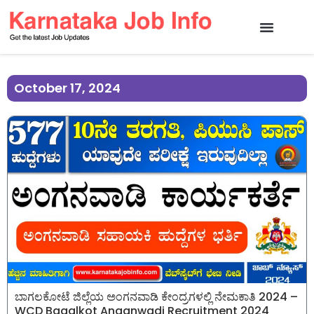
October 17, 2024
ಬಾಗಲಕೋಟೆ ಜಿಲ್ಲೆಯ ಅಂಗನವಾಡಿ ಕೇಂದ್ರಗಳಲ್ಲಿ ನೇಮಕಾತಿ 2024 –
WCD Bagalkot Anganwadi Recruitment 2024