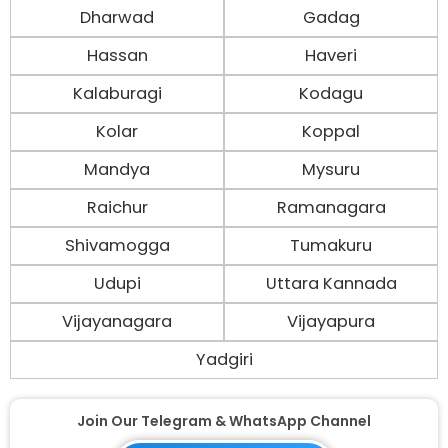
Dharwad
Gadag
Hassan
Haveri
Kalaburagi
Kodagu
Kolar
Koppal
Mandya
Mysuru
Raichur
Ramanagara
Shivamogga
Tumakuru
Udupi
Uttara Kannada
Vijayanagara
Vijayapura
Yadgiri
Join Our Telegram & WhatsApp Channel