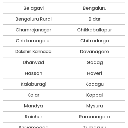
Belagavi
Bengaluru
Bengaluru Rural
Bidar
Chamrajanagar
Chikkaballapur
Chikkamagalur
Chitradurga
Davanagere
Dakshin Kannada
Dharwad
Gadag
Hassan
Haveri
Kalaburagi
Kodagu
Kolar
Koppal
Mandya
Mysuru
Raichur
Ramanagara
Shivamogga
Tumakuru