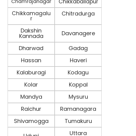
Chamrajanagar
Chikkaballapur
Chikkamagalu
Chitradurga
r
Dakshin
Davanagere
Kannada
Dharwad
Gadag
Hassan
Haveri
Kalaburagi
Kodagu
Kolar
Koppal
Mandya
Mysuru
Raichur
Ramanagara
Shivamogga
Tumakuru
Uttara
Udupi