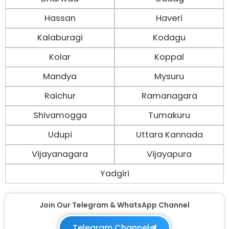
Hassan
Haveri
Kalaburagi
Kodagu
Kolar
Koppal
Mandya
Mysuru
Raichur
Ramanagara
Shivamogga
Tumakuru
Udupi
Uttara Kannada
Vijayanagara
Vijayapura
Yadgiri
Join Our Telegram & WhatsApp Channel
Telegram Channel