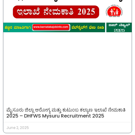
ಮೈಸೂರು ಜಿಲ್ಲಾ ಆರೋಗ್ಯ ಮತ್ತು ಕುಟುಂಬ ಕಲ್ಯಾಣ ಇಲಾಖೆ ನೇಮಕಾತಿ
2025 – DHFWS Mysuru Recruitment 2025
June 2, 2025