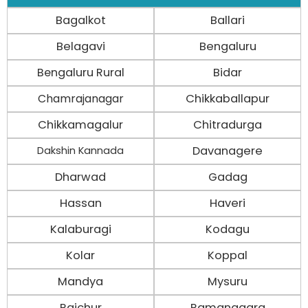
Bagalkot
Ballari
Belagavi
Bengaluru
Bengaluru Rural
Bidar
Chamrajanagar
Chikkaballapur
Chikkamagalur
Chitradurga
Davanagere
Dakshin Kannada
Dharwad
Gadag
Hassan
Haveri
Kalaburagi
Kodagu
Kolar
Koppal
Mandya
Mysuru
Raichur
Ramanagara