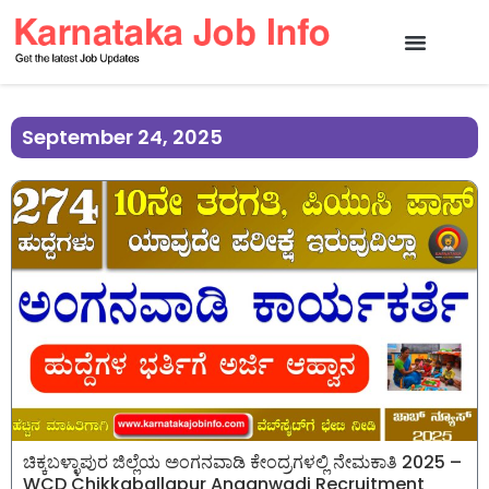
September 24, 2025
ಚಿಕ್ಕಬಳ್ಳಾಪುರ ಜಿಲ್ಲೆಯ ಅಂಗನವಾಡಿ ಕೇಂದ್ರಗಳಲ್ಲಿ ನೇಮಕಾತಿ 2025 –
WCD Chikkaballapur Anganwadi Recruitment