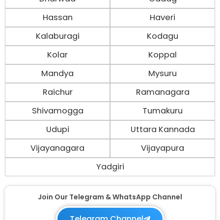
Hassan
Haveri
Kalaburagi
Kodagu
Kolar
Koppal
Mandya
Mysuru
Raichur
Ramanagara
Shivamogga
Tumakuru
Udupi
Uttara Kannada
Vijayanagara
Vijayapura
Yadgiri
Join Our Telegram & WhatsApp Channel
Telegram Channel