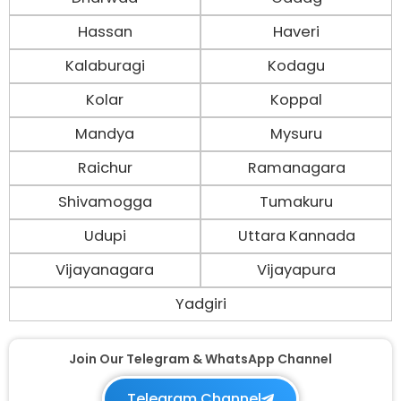
Hassan
Haveri
Kalaburagi
Kodagu
Kolar
Koppal
Mandya
Mysuru
Raichur
Ramanagara
Shivamogga
Tumakuru
Udupi
Uttara Kannada
Vijayanagara
Vijayapura
Yadgiri
Join Our Telegram & WhatsApp Channel
Telegram Channel