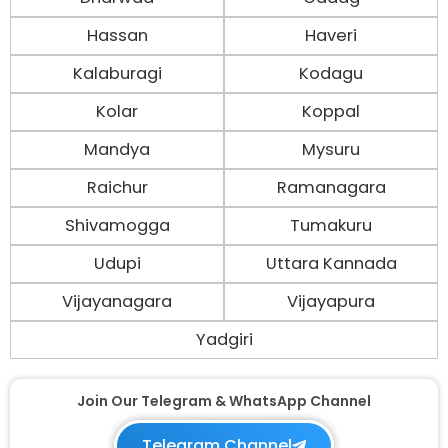
Hassan
Haveri
Kalaburagi
Kodagu
Kolar
Koppal
Mandya
Mysuru
Raichur
Ramanagara
Shivamogga
Tumakuru
Udupi
Uttara Kannada
Vijayanagara
Vijayapura
Yadgiri
Join Our Telegram & WhatsApp Channel
Telegram Channel