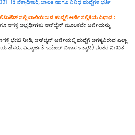
: 15 ಲೆಕ್ಕಾಧಿಕಾರಿ, ಚಾಲಕ ಹಾಗೂ ವಿವಿಧ ಹುದ್ದೆಗಳ ಭರ್ತಿ
ಿಮಿಟೆಡ್‌ ನಲ್ಲಿ ಖಾಲಿಯಿರುವ ಹುದ್ದೆಗೆ ಅರ್ಜಿ ಸಲ್ಲಿಕೆಯ ವಿಧಾನ :
ಗೂ ಆಸಕ್ತ ಅಭ್ಯರ್ಥಿಗಳು ಆನ್‌ಲೈನ್‌ ಮೂಲಕವೇ ಅರ್ಜಿಯನ್ನು
ಕ್ಕೆ ಭೇಟಿ ನೀಡಿ, ಆನ್‌ಲೈನ್‌ ಅರ್ಜಿಯಲ್ಲಿ ಹುದ್ದೆಗೆ ಅಗತ್ಯವಿರುವ ಎಲ್ಲಾ
ಿಯ ಹೆಸರು, ವಿದ್ಯಾರ್ಹತೆ, ಇಮೇಲ್ ವಿಳಾಸ ಇತ್ಯಾದಿ) ನಂತರ ನಿಗದಿತ