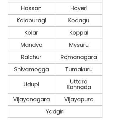
Hassan
Haveri
Kalaburagi
Kodagu
Kolar
Koppal
Mandya
Mysuru
Raichur
Ramanagara
Shivamogga
Tumakuru
Uttara
Udupi
Kannada
Vijayanagara
Vijayapura
Yadgiri