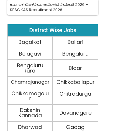
ಕರ್ನಾಟಕ ಲೋಕಸೇವಾ ಆಯೋಗದ ನೇಮಕಾತಿ 2026 –
KPSC KAS Recruitment 2026
District Wise Jobs
Bagalkot
Ballari
Belagavi
Bengaluru
Bengaluru
Bidar
Rural
Chamrajanagar
Chikkaballapur
Chikkamagalu
Chitradurga
r
Dakshin
Davanagere
Kannada
Dharwad
Gadag