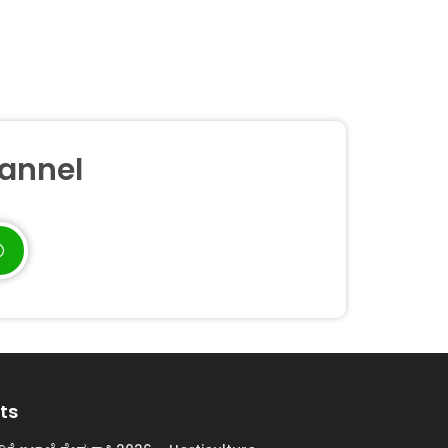
annel
ts