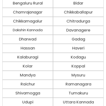
Bengaluru Rural
Bidar
Chamrajanagar
Chikkaballapur
Chikkamagalur
Chitradurga
Davanagere
Dakshin Kannada
Dharwad
Gadag
Hassan
Haveri
Kalaburagi
Kodagu
Kolar
Koppal
Mandya
Mysuru
Raichur
Ramanagara
Shivamogga
Tumakuru
Udupi
Uttara Kannada