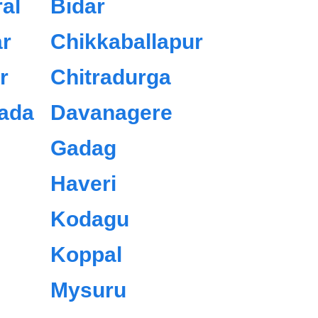
al
Bidar
r
Chikkaballapur
r
Chitradurga
ada
Davanagere
Gadag
Haveri
Kodagu
Koppal
Mysuru