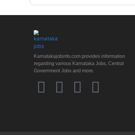
Karnatakajobinfo.com provides information
regarding various Karnataka Jobs, Central
Government Jobs and more.