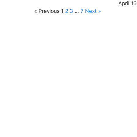
April 1
« Previous
1
2
3
…
7
Next »