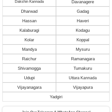
Dakshin Kannada
Davanagere
Dharwad
Gadag
Hassan
Haveri
Kalaburagi
Kodagu
Kolar
Koppal
Mandya
Mysuru
Raichur
Ramanagara
Shivamogga
Tumakuru
Udupi
Uttara Kannada
Vijayanagara
Vijayapura
Yadgiri
Join Our Telegram & WhatsApp Channel