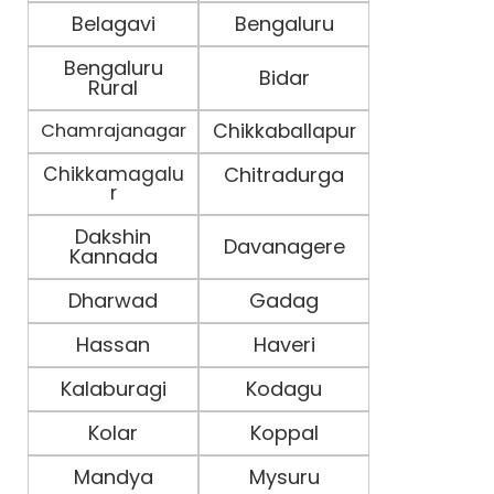
Belagavi
Bengaluru
Bengaluru
Bidar
Rural
Chamrajanagar
Chikkaballapur
Chikkamagalu
Chitradurga
r
Dakshin
Davanagere
Kannada
Dharwad
Gadag
Hassan
Haveri
Kalaburagi
Kodagu
Kolar
Koppal
Mandya
Mysuru