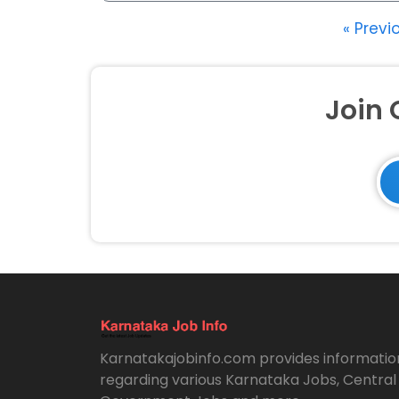
« Previ
Join
Karnatakajobinfo.com provides informatio
regarding various Karnataka Jobs, Central