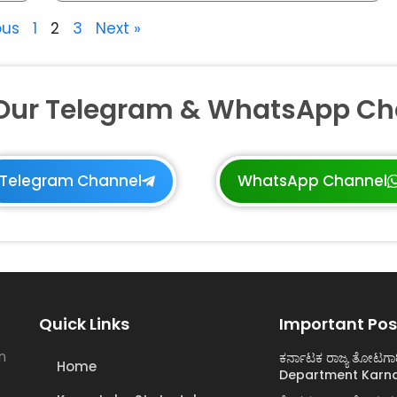
ous
1
2
3
Next »
 Our Telegram & WhatsApp Ch
Telegram Channel
WhatsApp Channel
Quick Links
Important Pos
n
ಕರ್ನಾಟಕ ರಾಜ್ಯ ತೋಟಗಾ
Home
Department Karna