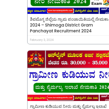
ಶಿವಮೊಗ್ಗ ಜಿಲ್ಲೆಯ ಗ್ರಾಮ ಪಂಚಾಯಿತಿಯಲ್ಲಿ ನೇಮಕಾತ
2024 – Shimoga District Gram
Panchayat Recruitment 2024
February 3, 2024
ಗ್ರಾಮೀಣ ಕುಡಿಯುವ ನೀರು ಮತ್ತು ನೈರ್ಮಲ್ಯ ಇಲಾಖೆ