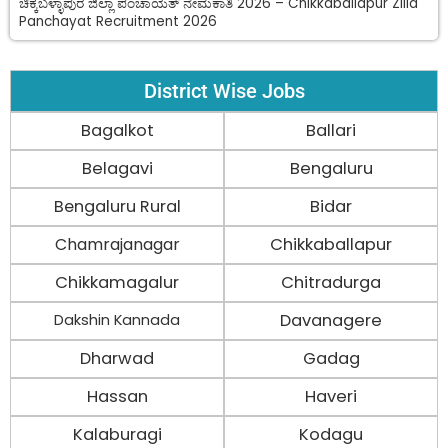
ಚಿಕ್ಕಬಳ್ಳಾಪುರ ಜಿಲ್ಲಾ ಪಂಚಾಯತ್ ನೇಮಕಾತಿ 2026 – Chikkaballapur Zilla
Panchayat Recruitment 2026
District Wise Jobs
Bagalkot
Ballari
Belagavi
Bengaluru
Bengaluru Rural
Bidar
Chamrajanagar
Chikkaballapur
Chikkamagalur
Chitradurga
Davanagere
Dakshin Kannada
Dharwad
Gadag
Hassan
Haveri
Kalaburagi
Kodagu