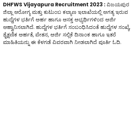
DHFWS Vijayapura Recruitment 2023 :
ವಿಜಯಪುರ
ಜಿಲ್ಲಾ ಆರೋಗ್ಯ ಮತ್ತು ಕುಟುಂಬ ಕಲ್ಯಾಣ ಇಲಾಖೆಯಲ್ಲಿ ಅಗತ್ಯ ಇರುವ
ಹುದ್ದೆಗಳ ಭರ್ತಿಗೆ ಅರ್ಹ ಹಾಗೂ ಆಸಕ್ತ ಅಭ್ಯರ್ಥಿಗಳಿಂದ ಅರ್ಜಿ
ಆಹ್ವಾನಿಸಲಾಗಿದೆ. ಹುದ್ದೆಗಳ ಭರ್ತಿಗೆ ಸಂಬಂಧಿಸಿದಂತೆ ಹುದ್ದೆಗಳ ಸಂಖ್ಯೆ,
ಶೈಕ್ಷಣಿಕ ಅರ್ಹತೆ, ವೇತನ, ಅರ್ಜಿ ಸಲ್ಲಿಕೆ ದಿನಾಂಕ ಹಾಗೂ ಇತರೆ
ಮಾಹಿತಿಯನ್ನು ಈ ಕೆಳಗಡೆ ವಿವರವಾಗಿ ನೀಡಲಾಗಿದೆ ಪೂರ್ತಿ ಓದಿ.