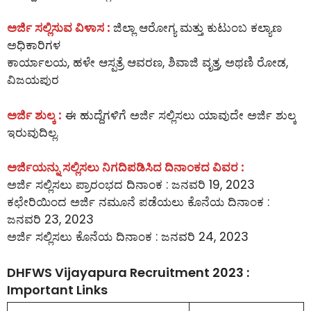
ಅರ್ಜಿ ಸಲ್ಲಿಸುವ ವಿಳಾಸ :
ಜಿಲ್ಲಾ ಆರೋಗ್ಯ ಮತ್ತು ಕುಟುಂಬ ಕಲ್ಯಾಣ
ಅಧಿಕಾರಿಗಳ
ಕಾರ್ಯಾಲಯ, ಹಳೇ ಆಸ್ಪತ್ರೆ ಆವರಣ, ಶಿವಾಜಿ ವೃತ್ತ, ಅಥಣಿ ರೋಡ,
ವಿಜಯಪುರ
ಅರ್ಜಿ ಶುಲ್ಕ :
ಈ ಹುದ್ದೆಗಳಿಗೆ ಅರ್ಜಿ ಸಲ್ಲಿಸಲು ಯಾವುದೇ ಅರ್ಜಿ ಶುಲ್ಕ
ಇರುವುದಿಲ್ಲ.
ಅರ್ಜಿಯನ್ನು ಸಲ್ಲಿಸಲು ನಿಗದಿಪಡಿಸಿದ ದಿನಾಂಕದ ವಿವರ :
ಅರ್ಜಿ ಸಲ್ಲಿಸಲು ಪ್ರಾರಂಭದ ದಿನಾಂಕ : ಜನವರಿ 19, 2023
ಕಛೇರಿಯಿಂದ ಅರ್ಜಿ ನಮೂನೆ ಪಡೆಯಲು ಕೊನೆಯ ದಿನಾಂಕ :
ಜನವರಿ 23, 2023
ಅರ್ಜಿ ಸಲ್ಲಿಸಲು ಕೊನೆಯ ದಿನಾಂಕ : ಜನವರಿ 24, 2023
DHFWS Vijayapura Recruitment 2023 :
Important Links