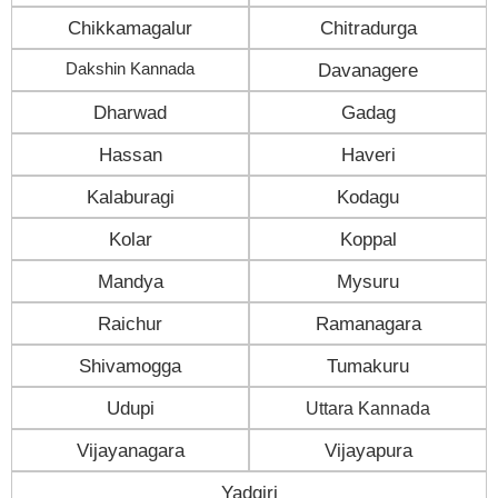
Chikkamagalur
Chitradurga
Dakshin Kannada
Davanagere
Dharwad
Gadag
Hassan
Haveri
Kalaburagi
Kodagu
Kolar
Koppal
Mandya
Mysuru
Raichur
Ramanagara
Shivamogga
Tumakuru
Udupi
Uttara Kannada
Vijayanagara
Vijayapura
Yadgiri