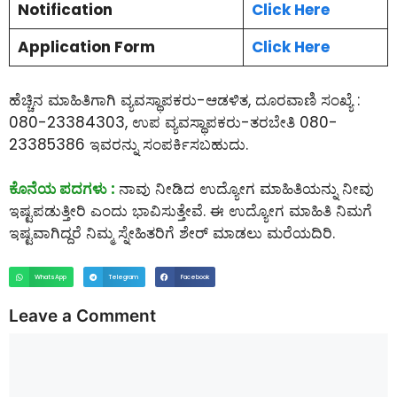
Notification
Click Here
Application Form
Click Here
ಹೆಚ್ಚಿನ ಮಾಹಿತಿಗಾಗಿ ವ್ಯವಸ್ಥಾಪಕರು-ಆಡಳಿತ, ದೂರವಾಣಿ ಸಂಖ್ಯೆ :
080-23384303, ಉಪ ವ್ಯವಸ್ಥಾಪಕರು-ತರಬೇತಿ 080-
23385386 ಇವರನ್ನು ಸಂಪರ್ಕಿಸಬಹುದು.
ಕೊನೆಯ ಪದಗಳು :
ನಾವು ನೀಡಿದ ಉದ್ಯೋಗ ಮಾಹಿತಿಯನ್ನು ನೀವು
ಇಷ್ಟಪಡುತ್ತೀರಿ ಎಂದು ಭಾವಿಸುತ್ತೇವೆ. ಈ ಉದ್ಯೋಗ ಮಾಹಿತಿ ನಿಮಗೆ
ಇಷ್ಟವಾಗಿದ್ದರೆ ನಿಮ್ಮ ಸ್ನೇಹಿತರಿಗೆ ಶೇರ್ ಮಾಡಲು ಮರೆಯದಿರಿ.
WhatsApp
Telegram
Facebook
Leave a Comment