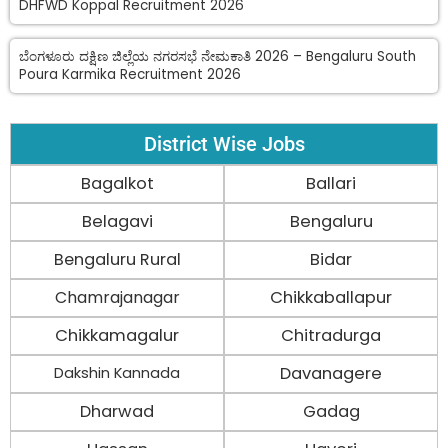
DHFWD Koppal Recruitment 2026
ಬೆಂಗಳೂರು ದಕ್ಷಿಣ ಜಿಲ್ಲೆಯ ನಗರಸಭೆ ನೇಮಕಾತಿ 2026 – Bengaluru South
Poura Karmika Recruitment 2026
District Wise Jobs
Bagalkot
Ballari
Belagavi
Bengaluru
Bengaluru Rural
Bidar
Chamrajanagar
Chikkaballapur
Chikkamagalur
Chitradurga
Davanagere
Dakshin Kannada
Dharwad
Gadag