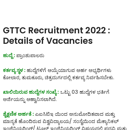
GTTC Recruitment 2022 :
Details of Vacancies
ಹುದ್ದೆ :
ಪ್ರಾಂಶುಪಾಲರು
ಕರ್ತವ್ಯ ಸ್ಥಳ :
ಹುದ್ದೆಗಳಿಗೆ ಆಯ್ಕೆಯಾಗುವ ಅರ್ಹ ಅಭ್ಯರ್ಥಿಗಳು
ಕೋಲಾರ, ತುಮಕೂರು, ಚಿತ್ರದುರ್ಗದಲ್ಲಿ ಕರ್ತವ್ಯ ನಿರ್ವಹಿಸಬೇಕು.
ಖಾಲಿಯಿರುವ ಹುದ್ದೆಗಳ ಸಂಖ್ಯೆ :
ಒಟ್ಟು 03 ಹುದ್ದೆಗಳ ಭರ್ತಿಗೆ
ಅರ್ಜಿಯನ್ನು ಆಹ್ವಾನಿಸಲಾಗಿದೆ.
ಶೈಕ್ಷಣಿಕ ಅರ್ಹತೆ :
ಎಐಸಿಟಿಇ ಯಿಂದ ಅನುಮೋದಿತವಾದ ಮತ್ತು
ಮಾನ್ಯತೆ ಹೊಂದಿರುವ ವಿಶ್ವವಿದ್ಯಾಲಯ/ ಸಂಸ್ಥೆಯಿಂದ ಮೆಕ್ಯಾನಿಕಲ್
ಇಂಜಿನಿಯರಿಂಗ್/ ಟೂಲ್ ಇಂಜಿನಿಯರಿಂಗ್ ವಿಷಯದಲ್ಲಿ ಪದವಿ ಮತ್ತು