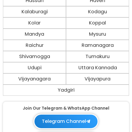
Hassan
Haveri
Kalaburagi
Kodagu
Kolar
Koppal
Mandya
Mysuru
Raichur
Ramanagara
Shivamogga
Tumakuru
Udupi
Uttara Kannada
Vijayanagara
Vijayapura
Yadgiri
Join Our Telegram & WhatsApp Channel
Telegram Channel