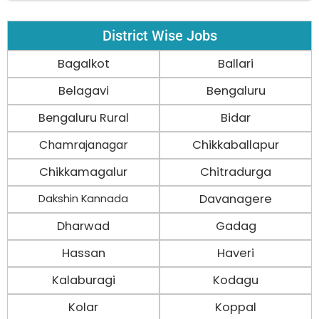
District Wise Jobs
Bagalkot
Ballari
Belagavi
Bengaluru
Bengaluru Rural
Bidar
Chamrajanagar
Chikkaballapur
Chikkamagalur
Chitradurga
Davanagere
Dakshin Kannada
Dharwad
Gadag
Hassan
Haveri
Kalaburagi
Kodagu
Kolar
Koppal