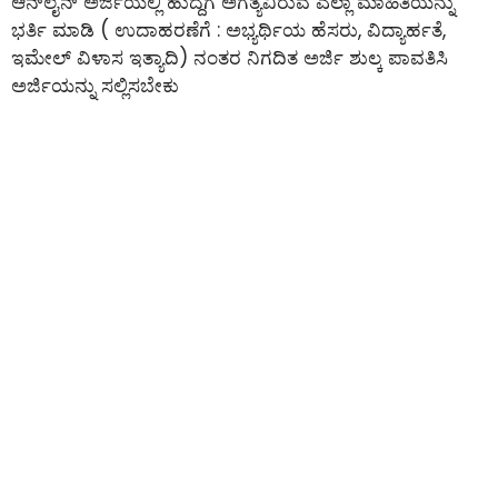
ಆನ್‌ಲೈನ್‌ ಅರ್ಜಿಯಲ್ಲಿ ಹುದ್ದೆಗೆ ಅಗತ್ಯವಿರುವ ಎಲ್ಲಾ ಮಾಹಿತಿಯನ್ನು
ಭರ್ತಿ ಮಾಡಿ ( ಉದಾಹರಣೆಗೆ : ಅಭ್ಯರ್ಥಿಯ ಹೆಸರು, ವಿದ್ಯಾರ್ಹತೆ,
ಇಮೇಲ್ ವಿಳಾಸ ಇತ್ಯಾದಿ) ನಂತರ ನಿಗದಿತ ಅರ್ಜಿ ಶುಲ್ಕ ಪಾವತಿಸಿ
ಅರ್ಜಿಯನ್ನು ಸಲ್ಲಿಸಬೇಕು