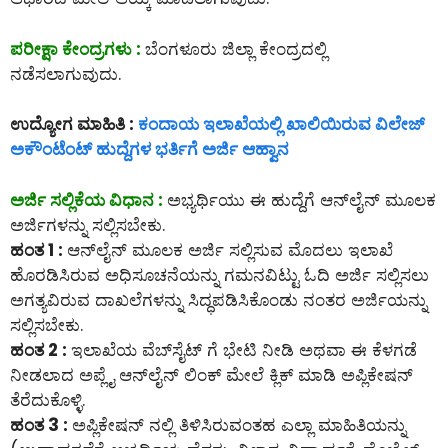
ಪರೀಕ್ಷಾ ಕೇಂದ್ರಗಳು :
ಬೆಂಗಳೂರು ಜಿಲ್ಲಾ ಕೇಂದ್ರದಲ್ಲಿ
ನಡೆಸಲಾಗುವುದು.
ಉದ್ಯೋಗ ಮಾಹಿತಿ :
ಕಂದಾಯ ಇಲಾಖೆಯಲ್ಲಿ ಖಾಲಿಯಿರುವ ವಿಲೇಜ್
ಅಕೌಂಟೆಂಟ್ ಹುದ್ದೆಗಳ ಭರ್ತಿಗೆ ಅರ್ಜಿ ಆಹ್ವಾನ
ಅರ್ಜಿ ಸಲ್ಲಿಕೆಯ ವಿಧಾನ :
ಅಭ್ಯರ್ಥಿಯು ಈ ಹುದ್ದೆಗೆ ಆನ್‌ಲೈನ್‌ ಮೂಲಕ
ಅರ್ಜಿಗಳನ್ನು ಸಲ್ಲಿಸಬೇಕು.
ಹಂತ 1 :
ಆನ್‌ಲೈನ್‌ ಮೂಲಕ ಅರ್ಜಿ ಸಲ್ಲಿಸುವ ಮೊದಲು ಇಲಾಖೆ
ಹೊರಡಿಸಿರುವ ಅಧಿಸೂಚನೆಯನ್ನು ಗಮನವಿಟ್ಟು ಓದಿ ಅರ್ಜಿ ಸಲ್ಲಿಸಲು
ಅಗತ್ಯವಿರುವ ದಾಖಲೆಗಳನ್ನು ಸಿದ್ಧಪಡಿಸಿಕೊಂಡು ನಂತರ ಅರ್ಜಿಯನ್ನು
ಸಲ್ಲಿಸಬೇಕು.
ಹಂತ 2 :
ಇಲಾಖೆಯ ವೆಬ್‌ಸೈಟ್ ಗೆ ಭೇಟಿ ನೀಡಿ ಅಥವಾ ಈ ಕೆಳಗಡೆ
ನೀಡಲಾದ ಅಪ್ಲೈ ಆನ್‌ಲೈನ್‌ ಲಿಂಕ್ ಮೇಲೆ ಕ್ಲಿಕ್ ಮಾಡಿ ಅಪ್ಲಿಕೇಷನ್
ತೆರೆದುಕೊಳ್ಳಿ.
ಹಂತ 3 :
ಅಪ್ಲಿಕೇಷನ್ ನಲ್ಲಿ ತಿಳಿಸಿರುವಂತಹ ಎಲ್ಲಾ ಮಾಹಿತಿಯನ್ನು