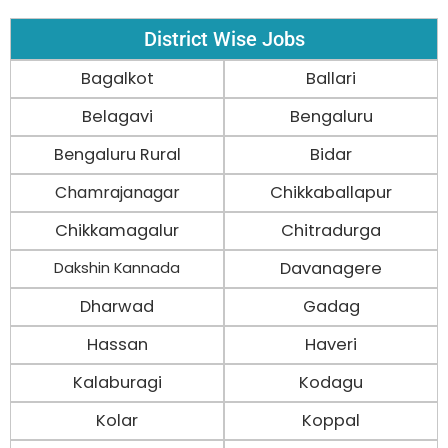
District Wise Jobs
Bagalkot
Ballari
Belagavi
Bengaluru
Bengaluru Rural
Bidar
Chamrajanagar
Chikkaballapur
Chikkamagalur
Chitradurga
Davanagere
Dakshin Kannada
Dharwad
Gadag
Hassan
Haveri
Kalaburagi
Kodagu
Kolar
Koppal