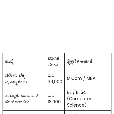
ಮಾಸಿಕ
ಹುದ್ದೆ
ಶೈಕ್ಷಣಿಕ ಅರ್ಹತೆ
ವೇತನ
ನರೇಗಾ ಲೆಕ್ಕ
ರೂ.
M.Com / MBA
ವ್ಯವಸ್ಥಾಪಕರು
30,000
BE / B. Sc
ತಾಲ್ಲೂಕು ಎಂ.ಐ.ಎಸ್
ರೂ.
(Computer
ಸಂಯೋಜಕರು
18,000
Science)