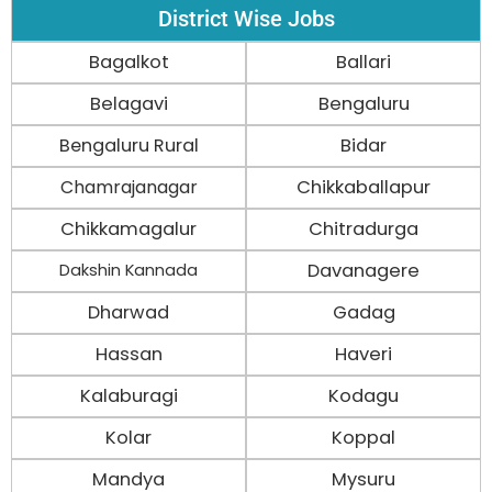
District Wise Jobs
Bagalkot
Ballari
Belagavi
Bengaluru
Bengaluru Rural
Bidar
Chamrajanagar
Chikkaballapur
Chikkamagalur
Chitradurga
Davanagere
Dakshin Kannada
Dharwad
Gadag
Hassan
Haveri
Kalaburagi
Kodagu
Kolar
Koppal
Mandya
Mysuru