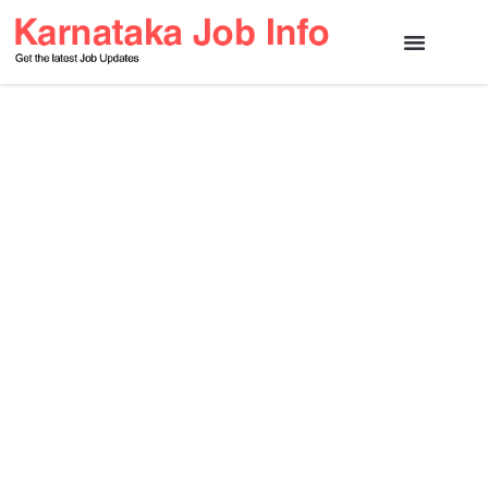
Karnataka State Jobs
Central Jobs
Other Jobs
Contact Us