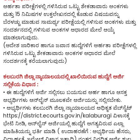
ಅರ್ಹತಾ ಪರೀಕ್ಷೆಗಳಲ್ಲಿ ಗಳಿಸಿರುವ ಒಟ್ಟು ಶೇಕಡಾವಾರು ಅಂಕಗಳು
ಮತ್ತು 15 ನಿಮಿಷಗಳ ಉಕ್ತಲೇಖನದಲ್ಲಿ ಕೊಡುವ ವಿಷಯವನ್ನು
ಬೆರಳಚ್ಚು ಮಾಡುವ ಸಾಮರ್ಥ್ಯ ಪರೀಕ್ಷೆಯಲ್ಲಿ ಗಳಿಸುವ ಅಂಕಗಳು ಮತ್ತು
ಸಂದರ್ಶನದಲ್ಲಿ ಗಳಿಸುವ ಅಂಕಗಳ ಆಧಾರದ ಮೇಲೆ ಆಯ್ಕೆ
ಮಾಡಲಾಗುವುದು.
(ಆದೇಶ ಜಾರಿಕಾರ ಹಾಗೂ ಜವಾನ ಹುದ್ದೆಗಳಿಗೆ ಅರ್ಹತಾ ಪರೀಕ್ಷೆಗಳಲ್ಲಿ
ಗಳಿಸಿರುವ ಒಟ್ಟು ಶೇಕಡಾವಾರು ಅಂಕಗಳ ಆಧಾರದ ಮೇಲೆ
ಸಂದರ್ಶನಕ್ಕೆ ಕರೆಯಲಾಗುವುದು)
ಕಲಬುರಗಿ ಜಿಲ್ಲಾ ನ್ಯಾಯಾಲಯದಲ್ಲಿ ಖಾಲಿಯಿರುವ ಹುದ್ದೆಗೆ ಅರ್ಜಿ
ಸಲ್ಲಿಕೆಯ ವಿಧಾನ :
• ಈ ಹುದ್ದೆಗಳಿಗೆ ಅರ್ಜಿ ಸಲ್ಲಿಸಲು ಬಯಸುವ ಅರ್ಹ ಹಾಗೂ ಆಸಕ್ತ
ಅಭ್ಯರ್ಥಿಗಳು ಆನ್‌ಲೈನ್‌ ಮೂಲಕವೇ ಅರ್ಜಿಯನ್ನು ಸಲ್ಲಿಸಬೇಕು.
• ಅಭ್ಯರ್ಥಿಗಳು ಕಲಬುರಗಿ ಜಿಲ್ಲಾ ನ್ಯಾಯಾಲಯದ ಅಧಿಕೃತ ವೆಬ್‌ಸೈಟ್
https://district.ecourts.gov.in/kalaburagi ವಿಳಾಸಕ್ಕೆ
ಭೇಟಿ ನೀಡಿ, ಆನ್‌ಲೈನ್‌ ಅರ್ಜಿಯಲ್ಲಿ ಹುದ್ದೆಗೆ ಅಗತ್ಯವಿರುವ ಎಲ್ಲಾ
ಮಾಹಿತಿಯನ್ನು ಭರ್ತಿ ಮಾಡಿ ( ಉದಾಹರಣೆಗೆ : ಅಭ್ಯರ್ಥಿಯ ಹೆಸರು,
ವಿದ್ಯಾರ್ಹತೆ, ಇಮೇಲ್ ವಿಳಾಸ ಇತ್ಯಾದಿ) ನಂತರ ನಿಗದಿತ ಅರ್ಜಿ ಶುಲ್ಕ