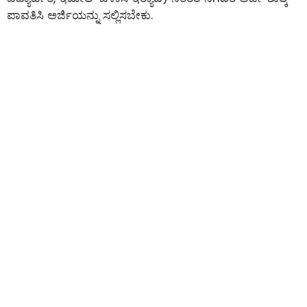
ಪಾವತಿಸಿ ಅರ್ಜಿಯನ್ನು ಸಲ್ಲಿಸಬೇಕು.