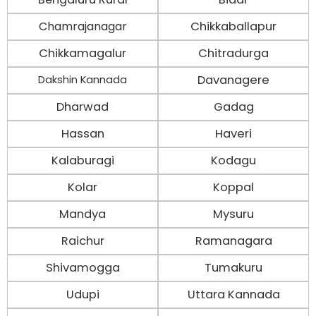
Chamrajanagar
Chikkaballapur
Chikkamagalur
Chitradurga
Davanagere
Dakshin Kannada
Dharwad
Gadag
Hassan
Haveri
Kalaburagi
Kodagu
Kolar
Koppal
Mandya
Mysuru
Raichur
Ramanagara
Shivamogga
Tumakuru
Udupi
Uttara Kannada